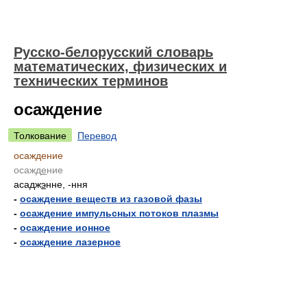
Русско-белорусский словарь
математических, физических и
технических терминов
осаждение
Толкование
Перевод
осаждение
осажд
е
ние
асадж
э
нне, -ння
-
осаждение веществ из газовой фазы
-
осаждение импульсных потоков плазмы
-
осаждение ионное
-
осаждение лазерное