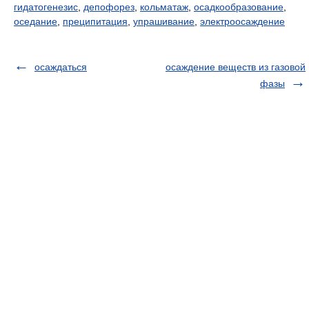
гидатогенезис
,
депофорез
,
кольматаж
,
осадкообразование
,
оседание
,
преципитация
,
упрашивание
,
электроосаждение
осаждаться
осаждение веществ из газовой
фазы